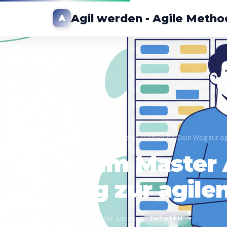
Agil werden - Agile Metho
A
Startseite
›
Scrum Master Ausbildung: Dein Weg zur agi
Scrum Master 
Weg zur agilen
2026-03-07
12 Min. Lesezeit
Fachartikel