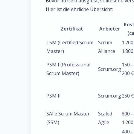
Bevor du Geld ausgibst, solltest du vers
Hier ist die ehrliche Übersicht:
Kos
Zertifikat
Anbieter
(ca
CSM (Certified Scrum
Scrum
1.200
Master)
Alliance
1.800
PSM I (Professional
150 –
Scrum.org
Scrum Master)
200 €
PSM II
Scrum.org
250 €
SAFe Scrum Master
Scaled
800 –
(SSM)
Agile
1.200
400 –