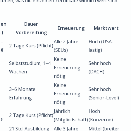
tehen, was die einzelnen Zertifikate wirklich wert sind.
ten
Dauer
Erneuerung
Marktwert
.)
Vorbereitung
 –
Alle 2 Jahre
Hoch (USA-
2 Tage Kurs (Pflicht)
 €
(SEUs)
lastig)
Keine
Selbststudium, 1–4
Sehr hoch
Erneuerung
Wochen
(DACH)
nötig
Keine
3–6 Monate
Sehr hoch
Erneuerung
Erfahrung
(Senior-Level)
nötig
Jährlich
Hoch
2 Tage Kurs (Pflicht)
 €
(Mitgliedschaft)
(Konzerne)
21 Std. Ausbildung
Alle 3 Jahre
Mittel (breiter